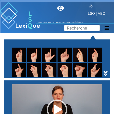
LSQ
ABC
LEXIQUE SCOLAIRE EN LANGUE DES SIGNES QUÉBÉCOISE
A
B
C
D
E
F
G
H
I
J
K
L
M
N
O
P
Q
R
S
T
U
V
W
X
Y
Z
(
1
2
3