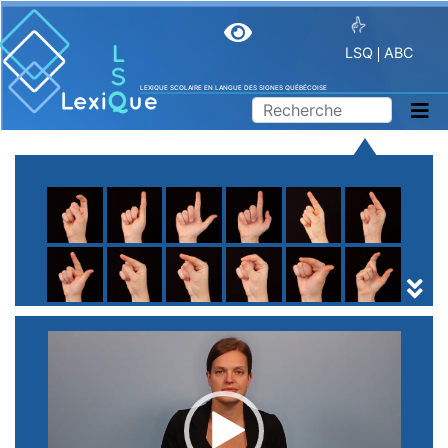
LSQ
ABC
LEXIQUE SCOLAIRE EN LANGUE DES SIGNES QUÉBÉCOISE
A
B
C
D
E
F
G
H
I
J
K
L
M
N
O
P
Q
R
S
T
U
V
W
X
Y
Z
(
1
2
3