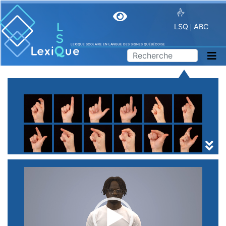
LSQ
ABC
LEXIQUE SCOLAIRE EN LANGUE DES SIGNES QUÉBÉCOISE
A
B
C
D
E
F
G
H
I
J
K
L
M
N
O
P
Q
R
S
T
U
V
W
X
Y
Z
(
1
2
3