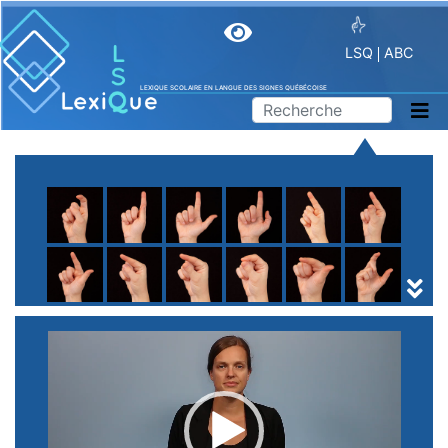
LSQ
ABC
LEXIQUE SCOLAIRE EN LANGUE DES SIGNES QUÉBÉCOISE
A
B
C
D
E
F
G
H
I
J
K
L
M
N
O
P
Q
R
S
T
U
V
W
X
Y
Z
(
1
2
3