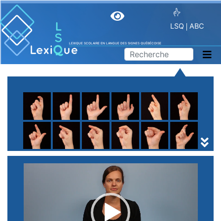
LSQ
ABC
LEXIQUE SCOLAIRE EN LANGUE DES SIGNES QUÉBÉCOISE
A
B
C
D
E
F
G
H
I
J
K
L
M
N
O
P
Q
R
S
T
U
V
W
X
Y
Z
(
1
2
3