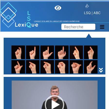
LSQ
ABC
LEXIQUE SCOLAIRE EN LANGUE DES SIGNES QUÉBÉCOISE
A
B
C
D
E
F
G
H
I
J
K
L
M
N
O
P
Q
R
S
T
U
V
W
X
Y
Z
(
1
2
3