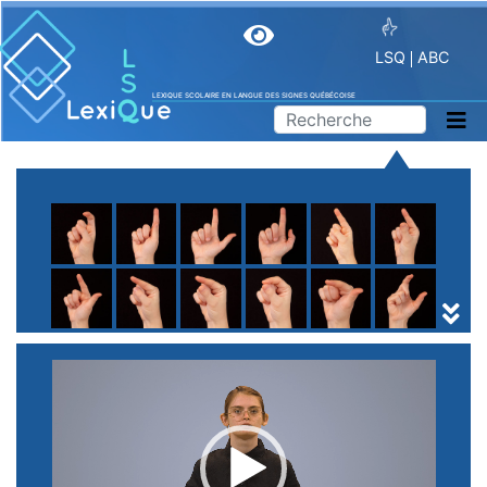
LSQ
ABC
LEXIQUE SCOLAIRE EN LANGUE DES SIGNES QUÉBÉCOISE
A
B
C
D
E
F
G
H
I
J
K
L
M
N
O
P
Q
R
S
T
U
V
W
X
Y
Z
(
1
2
3