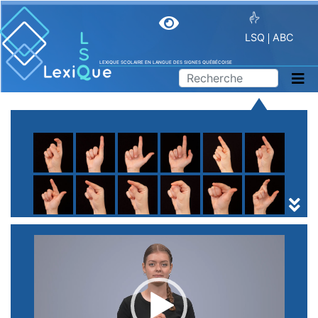
LSQ
ABC
LEXIQUE SCOLAIRE EN LANGUE DES SIGNES QUÉBÉCOISE
A
B
C
D
E
F
G
H
I
J
K
L
M
N
O
P
Q
R
S
T
U
V
W
X
Y
Z
(
1
2
3