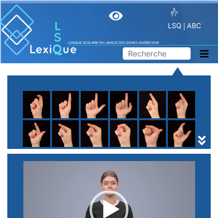
LSQ
ABC
LEXIQUE SCOLAIRE EN LANGUE DES SIGNES QUÉBÉCOISE
A
B
C
D
E
F
G
H
I
J
K
L
M
N
O
P
Q
R
S
T
U
V
W
X
Y
Z
(
1
2
3