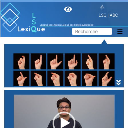
LSQ
ABC
LEXIQUE SCOLAIRE EN LANGUE DES SIGNES QUÉBÉCOISE
A
B
C
D
E
F
G
H
I
J
K
L
M
N
O
P
Q
R
S
T
U
V
W
X
Y
Z
(
1
2
3