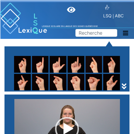
LSQ
ABC
LEXIQUE SCOLAIRE EN LANGUE DES SIGNES QUÉBÉCOISE
A
B
C
D
E
F
G
H
I
J
K
L
M
N
O
P
Q
R
S
T
U
V
W
X
Y
Z
(
1
2
3