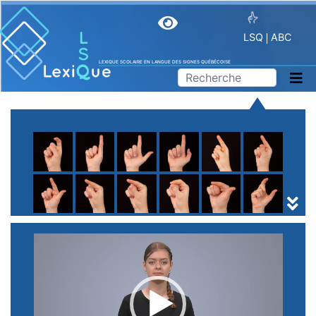
LSQ
ABC
LEXIQUE SCOLAIRE EN LANGUE DES SIGNES QUÉBÉCOISE
A
B
C
D
E
F
G
H
I
J
K
L
M
N
O
P
Q
R
S
T
U
V
W
X
Y
Z
(
1
2
3