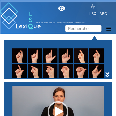
LSQ
ABC
LEXIQUE SCOLAIRE EN LANGUE DES SIGNES QUÉBÉCOISE
A
B
C
D
E
F
G
H
I
J
K
L
M
N
O
P
Q
R
S
T
U
V
W
X
Y
Z
(
1
2
3