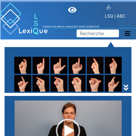
LSQ
ABC
LEXIQUE SCOLAIRE EN LANGUE DES SIGNES QUÉBÉCOISE
A
B
C
D
E
F
G
H
I
J
K
L
M
N
O
P
Q
R
S
T
U
V
W
X
Y
Z
(
1
2
3