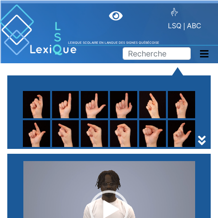
LSQ
ABC
LEXIQUE SCOLAIRE EN LANGUE DES SIGNES QUÉBÉCOISE
A
B
C
D
E
F
G
H
I
J
K
L
M
N
O
P
Q
R
S
T
U
V
W
X
Y
Z
(
1
2
3