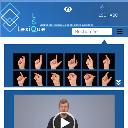
LSQ
ABC
LEXIQUE SCOLAIRE EN LANGUE DES SIGNES QUÉBÉCOISE
A
B
C
D
E
F
G
H
I
J
K
L
M
N
O
P
Q
R
S
T
U
V
W
X
Y
Z
(
1
2
3