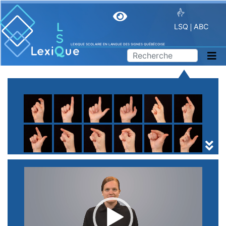
LSQ
ABC
LEXIQUE SCOLAIRE EN LANGUE DES SIGNES QUÉBÉCOISE
A
B
C
D
E
F
G
H
I
J
K
L
M
N
O
P
Q
R
S
T
U
V
W
X
Y
Z
(
1
2
3