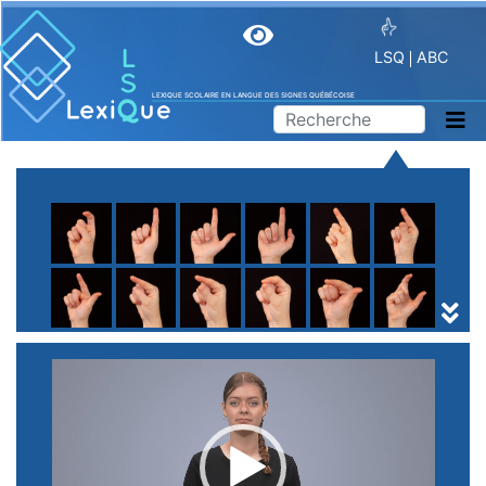
LSQ
ABC
LEXIQUE SCOLAIRE EN LANGUE DES SIGNES QUÉBÉCOISE
A
B
C
D
E
F
G
H
I
J
K
L
M
N
O
P
Q
R
S
T
U
V
W
X
Y
Z
(
1
2
3