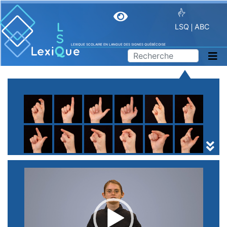
LSQ
ABC
LEXIQUE SCOLAIRE EN LANGUE DES SIGNES QUÉBÉCOISE
A
B
C
D
E
F
G
H
I
J
K
L
M
N
O
P
Q
R
S
T
U
V
W
X
Y
Z
(
1
2
3