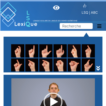
LSQ
ABC
LEXIQUE SCOLAIRE EN LANGUE DES SIGNES QUÉBÉCOISE
A
B
C
D
E
F
G
H
I
J
K
L
M
N
O
P
Q
R
S
T
U
V
W
X
Y
Z
(
1
2
3