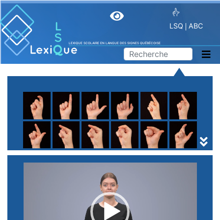
LSQ
ABC
LEXIQUE SCOLAIRE EN LANGUE DES SIGNES QUÉBÉCOISE
A
B
C
D
E
F
G
H
I
J
K
L
M
N
O
P
Q
R
S
T
U
V
W
X
Y
Z
(
1
2
3