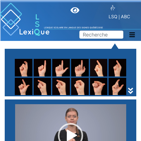
LSQ
ABC
LEXIQUE SCOLAIRE EN LANGUE DES SIGNES QUÉBÉCOISE
A
B
C
D
E
F
G
H
I
J
K
L
M
N
O
P
Q
R
S
T
U
V
W
X
Y
Z
(
1
2
3