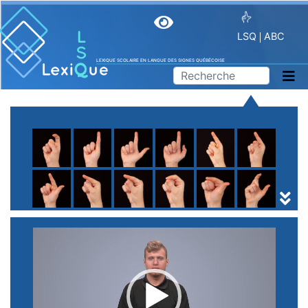
LSQ
ABC
LEXIQUE SCOLAIRE EN LANGUE DES SIGNES QUÉBÉCOISE
A
B
C
D
E
F
G
H
I
J
K
L
M
N
O
P
Q
R
S
T
U
V
W
X
Y
Z
(
1
2
3