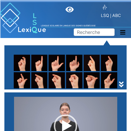
LSQ
ABC
LEXIQUE SCOLAIRE EN LANGUE DES SIGNES QUÉBÉCOISE
A
B
C
D
E
F
G
H
I
J
K
L
M
N
O
P
Q
R
S
T
U
V
W
X
Y
Z
(
1
2
3