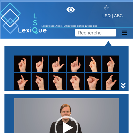
LSQ
ABC
LEXIQUE SCOLAIRE EN LANGUE DES SIGNES QUÉBÉCOISE
A
B
C
D
E
F
G
H
I
J
K
L
M
N
O
P
Q
R
S
T
U
V
W
X
Y
Z
(
1
2
3