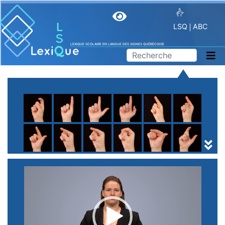
LSQ
ABC
LEXIQUE SCOLAIRE EN LANGUE DES SIGNES QUÉBÉCOISE
A
B
C
D
E
F
G
H
I
J
K
L
M
N
O
P
Q
R
S
T
U
V
W
X
Y
Z
(
1
2
3