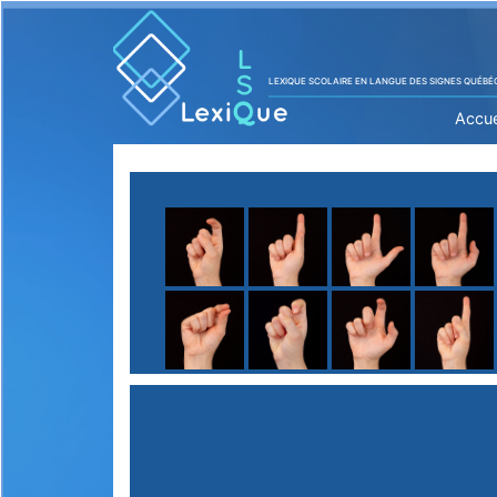
LEXIQUE SCOLAIRE EN LANGUE DES SIGNES QUÉBÉ
Accue
A
B
C
D
E
F
G