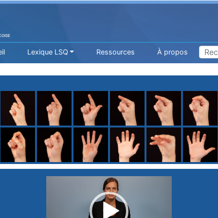
COISE
il
Lexique LSQ
Ressources
À propos
H
I
J
K
L
M
N
O
P
Q
R