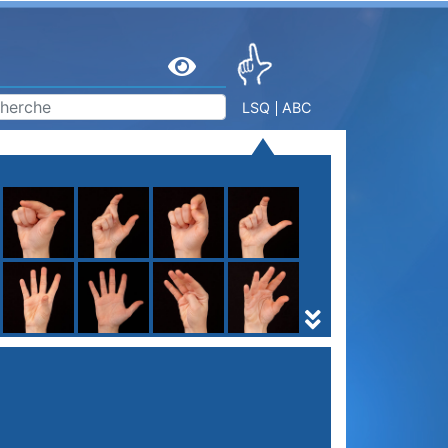
LSQ
ABC
S
T
U
V
W
X
Y
Z