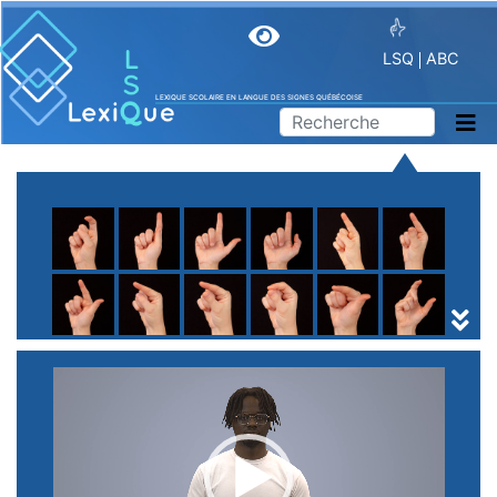
LSQ
ABC
LEXIQUE SCOLAIRE EN LANGUE DES SIGNES QUÉBÉCOISE
A
B
C
D
E
F
G
H
I
J
K
L
M
N
O
P
Q
R
S
T
U
V
W
X
Y
Z
(
1
2
3