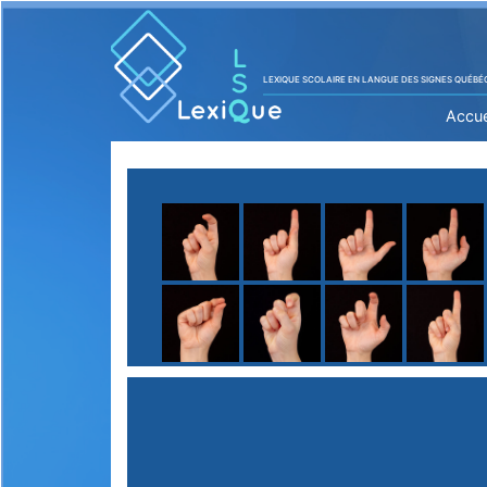
LEXIQUE SCOLAIRE EN LANGUE DES SIGNES QUÉBÉ
Accue
A
B
C
D
E
F
G