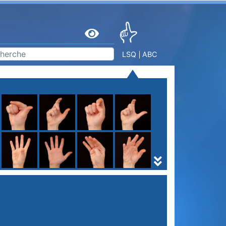
LSQ
ABC
S
T
U
V
W
X
Y
Z