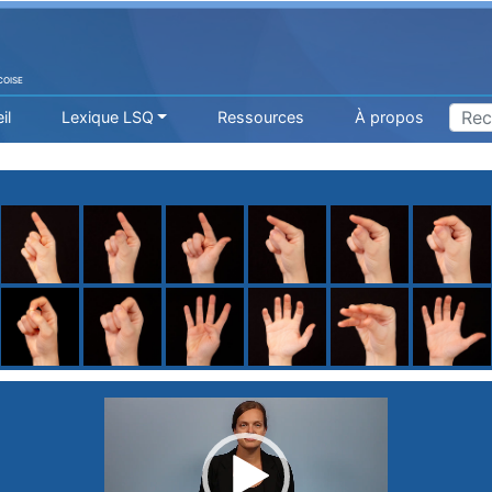
COISE
il
Lexique LSQ
Ressources
À propos
H
I
J
K
L
M
N
O
P
Q
R