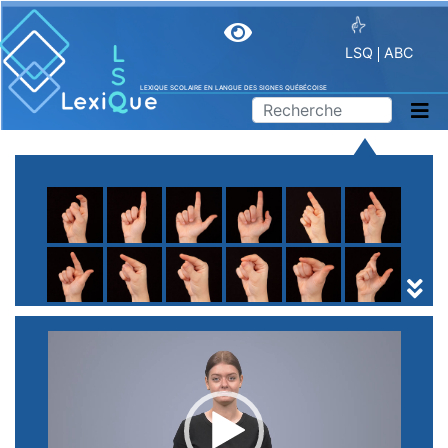
LSQ
ABC
LEXIQUE SCOLAIRE EN LANGUE DES SIGNES QUÉBÉCOISE
A
B
C
D
E
F
G
H
I
J
K
L
M
N
O
P
Q
R
S
T
U
V
W
X
Y
Z
(
1
2
3