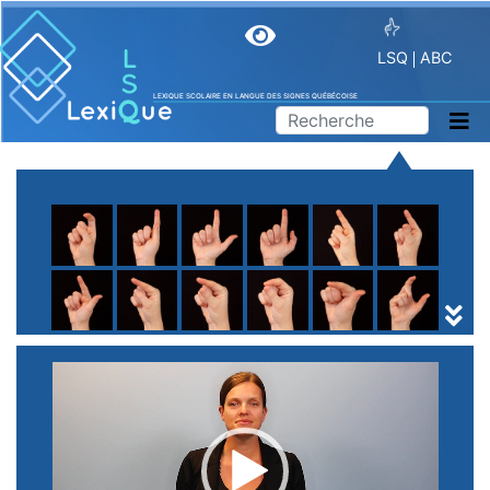
LSQ
ABC
LEXIQUE SCOLAIRE EN LANGUE DES SIGNES QUÉBÉCOISE
A
B
C
D
E
F
G
H
I
J
K
L
M
N
O
P
Q
R
S
T
U
V
W
X
Y
Z
(
1
2
3