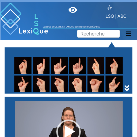
LSQ
ABC
LEXIQUE SCOLAIRE EN LANGUE DES SIGNES QUÉBÉCOISE
A
B
C
D
E
F
G
H
I
J
K
L
M
N
O
P
Q
R
S
T
U
V
W
X
Y
Z
(
1
2
3