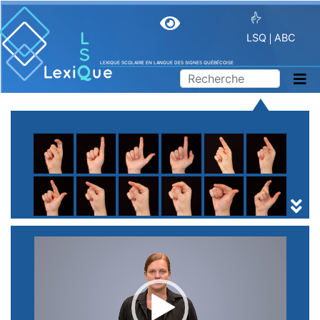
LSQ
ABC
LEXIQUE SCOLAIRE EN LANGUE DES SIGNES QUÉBÉCOISE
A
B
C
D
E
F
G
H
I
J
K
L
M
N
O
P
Q
R
S
T
U
V
W
X
Y
Z
(
1
2
3