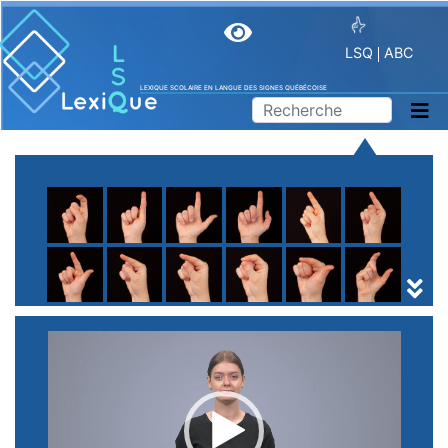
LSQ
ABC
LEXIQUE SCOLAIRE EN LANGUE DES SIGNES QUÉBÉCOISE
A
B
C
D
E
F
G
H
I
J
K
L
M
N
O
P
Q
R
S
T
U
V
W
X
Y
Z
(
1
2
3