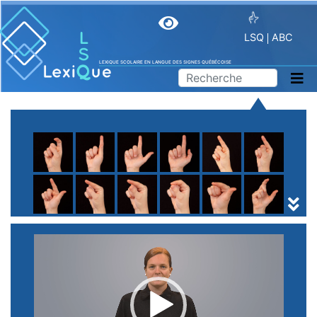
LSQ
ABC
LEXIQUE SCOLAIRE EN LANGUE DES SIGNES QUÉBÉCOISE
A
B
C
D
E
F
G
H
I
J
K
L
M
N
O
P
Q
R
S
T
U
V
W
X
Y
Z
(
1
2
3