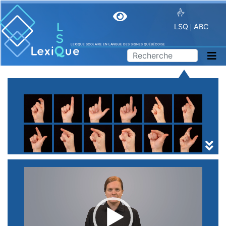
LSQ
ABC
LEXIQUE SCOLAIRE EN LANGUE DES SIGNES QUÉBÉCOISE
A
B
C
D
E
F
G
H
I
J
K
L
M
N
O
P
Q
R
S
T
U
V
W
X
Y
Z
(
1
2
3