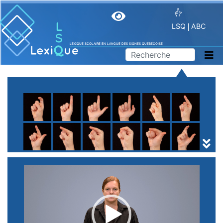
LSQ
ABC
LEXIQUE SCOLAIRE EN LANGUE DES SIGNES QUÉBÉCOISE
A
B
C
D
E
F
G
H
I
J
K
L
M
N
O
P
Q
R
S
T
U
V
W
X
Y
Z
(
1
2
3