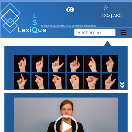
LSQ
ABC
LEXIQUE SCOLAIRE EN LANGUE DES SIGNES QUÉBÉCOISE
A
B
C
D
E
F
G
H
I
J
K
L
M
N
O
P
Q
R
S
T
U
V
W
X
Y
Z
(
1
2
3