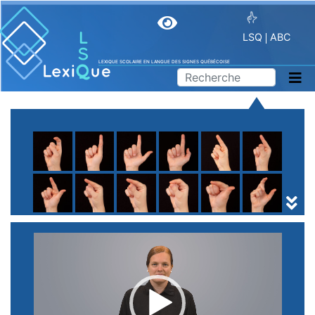
LSQ
ABC
LEXIQUE SCOLAIRE EN LANGUE DES SIGNES QUÉBÉCOISE
A
B
C
D
E
F
G
H
I
J
K
L
M
N
O
P
Q
R
S
T
U
V
W
X
Y
Z
(
1
2
3