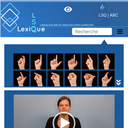
LSQ
ABC
LEXIQUE SCOLAIRE EN LANGUE DES SIGNES QUÉBÉCOISE
A
B
C
D
E
F
G
H
I
J
K
L
M
N
O
P
Q
R
S
T
U
V
W
X
Y
Z
(
1
2
3