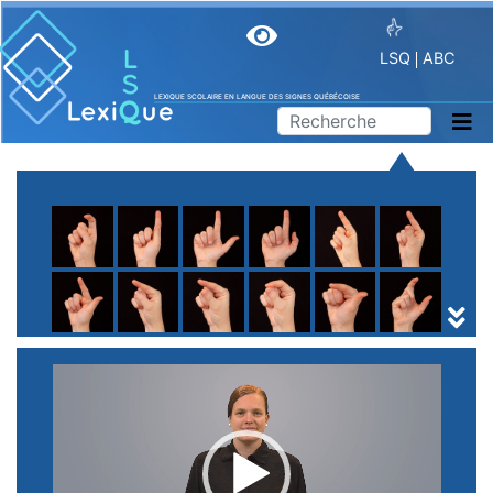
LSQ
ABC
LEXIQUE SCOLAIRE EN LANGUE DES SIGNES QUÉBÉCOISE
A
B
C
D
E
F
G
H
I
J
K
L
M
N
O
P
Q
R
S
T
U
V
W
X
Y
Z
(
1
2
3