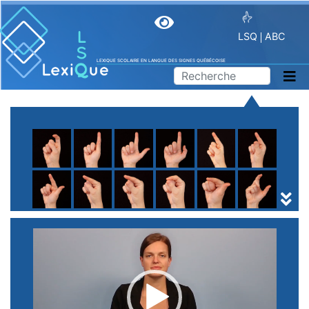
LSQ
ABC
LEXIQUE SCOLAIRE EN LANGUE DES SIGNES QUÉBÉCOISE
A
B
C
D
E
F
G
H
I
J
K
L
M
N
O
P
Q
R
S
T
U
V
W
X
Y
Z
(
1
2
3