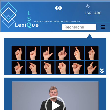
LSQ
ABC
LEXIQUE SCOLAIRE EN LANGUE DES SIGNES QUÉBÉCOISE
A
B
C
D
E
F
G
H
I
J
K
L
M
N
O
P
Q
R
S
T
U
V
W
X
Y
Z
(
1
2
3