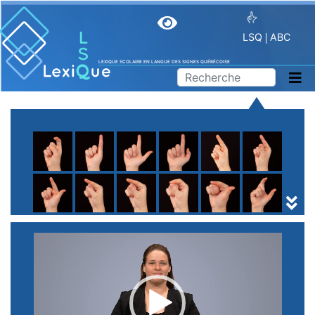
LSQ
ABC
LEXIQUE SCOLAIRE EN LANGUE DES SIGNES QUÉBÉCOISE
A
B
C
D
E
F
G
H
I
J
K
L
M
N
O
P
Q
R
S
T
U
V
W
X
Y
Z
(
1
2
3