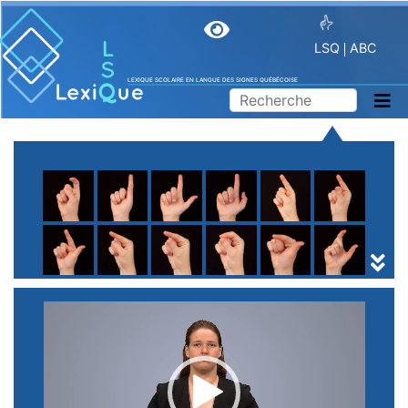
LSQ
ABC
LEXIQUE SCOLAIRE EN LANGUE DES SIGNES QUÉBÉCOISE
A
B
C
D
E
F
G
H
I
J
K
L
M
N
O
P
Q
R
S
T
U
V
W
X
Y
Z
(
1
2
3