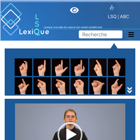
LSQ
ABC
LEXIQUE SCOLAIRE EN LANGUE DES SIGNES QUÉBÉCOISE
A
B
C
D
E
F
G
H
I
J
K
L
M
N
O
P
Q
R
S
T
U
V
W
X
Y
Z
(
1
2
3