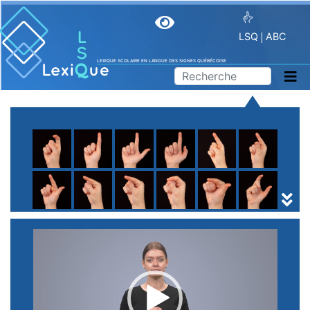
LSQ
ABC
LEXIQUE SCOLAIRE EN LANGUE DES SIGNES QUÉBÉCOISE
A
B
C
D
E
F
G
H
I
J
K
L
M
N
O
P
Q
R
S
T
U
V
W
X
Y
Z
(
1
2
3