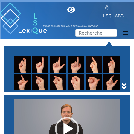
LSQ
ABC
LEXIQUE SCOLAIRE EN LANGUE DES SIGNES QUÉBÉCOISE
A
B
C
D
E
F
G
H
I
J
K
L
M
N
O
P
Q
R
S
T
U
V
W
X
Y
Z
(
1
2
3