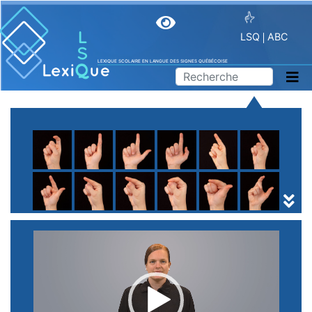
LSQ
ABC
LEXIQUE SCOLAIRE EN LANGUE DES SIGNES QUÉBÉCOISE
A
B
C
D
E
F
G
H
I
J
K
L
M
N
O
P
Q
R
S
T
U
V
W
X
Y
Z
(
1
2
3