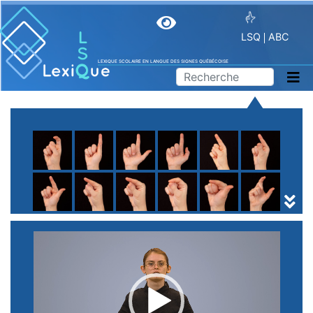
LSQ
ABC
LEXIQUE SCOLAIRE EN LANGUE DES SIGNES QUÉBÉCOISE
A
B
C
D
E
F
G
H
I
J
K
L
M
N
O
P
Q
R
S
T
U
V
W
X
Y
Z
(
1
2
3